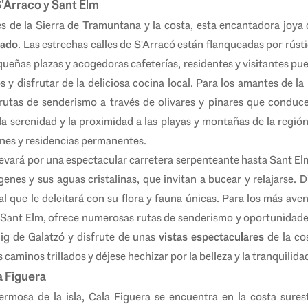
 S'Arraco y Sant Elm
es de la Sierra de Tramuntana y la costa, esta encantadora joya 
jado
. Las estrechas calles de S'Arracó están flanqueadas por rús
equeñas plazas y acogedoras cafeterías, residentes y visitantes p
 y disfrutar de la deliciosa cocina local. Para los amantes de la
utas de senderismo a través de olivares y pinares que conduce
 serenidad y la proximidad a las playas y montañas de la región
nes y residencias permanentes.
 llevará por una espectacular carretera serpenteante hasta Sant El
enes y sus aguas cristalinas, que invitan a bucear y relajarse. Di
l que le deleitará con su flora y fauna únicas. Para los más ave
 Sant Elm, ofrece numerosas rutas de senderismo y oportunidades
uig de Galatzó y disfrute de unas
vistas espectaculares
de la co
caminos trillados y déjese hechizar por la belleza y la tranquilidad
a Figuera
rmosa de la isla, Cala Figuera se encuentra en la costa sures