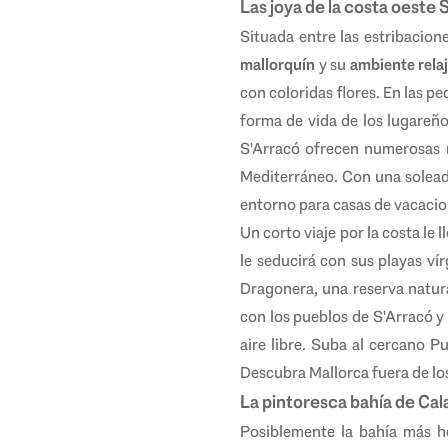
Las joya de la costa oeste
Situada entre las estribacion
mallorquín
y su
ambiente rela
con coloridas flores. En las p
forma de vida de los lugareños
S'Arracó ofrecen numerosas r
Mediterráneo. Con una soleada
entorno para casas de vacacio
Un corto viaje por la costa le
le seducirá con sus playas vírg
Dragonera, una reserva natura
con los pueblos de S'Arracó y
aire libre. Suba al cercano P
Descubra Mallorca fuera de los 
La pintoresca bahía de Cal
Posiblemente la bahía más he