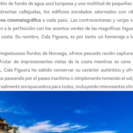
telón de fondo de agua azul turquesa y una multitud de pequeñas
strechas callejuelas, los edificios encalados adornados con vi
ena cinematográfica
a cada paso. Las contraventanas y verjas v
a la perfección con los acentos verdes de las magníficas higuer
a costa. Su nombre, Cala Figuera, es por tanto un homenaje a l
 majestuosos fiordos de Noruega, ofrece pescado recién captura
frutar de impresionantes vistas de la costa mientras se cena 
as, Cala Figuera ha sabido conservar su carácter auténtico y o
sea paseando por el paseo marítimo o simplemente tomando el sol, 
a realmente enriquecedora para todos, incluyendo interesantes ofer